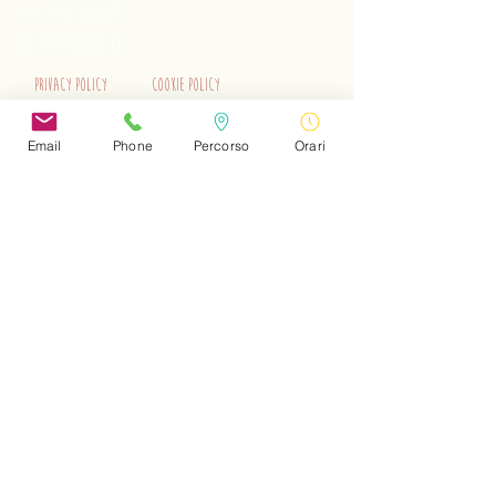
+39 3515262195
info@trenino.it
Privacy Policy
Cookie Policy
EN Privacy Policy
EN Cookie Policy
Email
Phone
Percorso
Orari
Do Not Sell My Personal Information