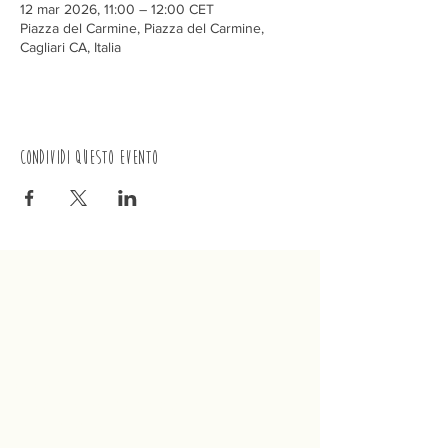
12 mar 2026, 11:00 – 12:00 CET
Piazza del Carmine, Piazza del Carmine,
Cagliari CA, Italia
Condividi questo evento
Trenino
Cagliaritano
Concordia S.a.s.
Via Crispi 19, 09124 Cagliari (Italia)
P.IVA
02400480923