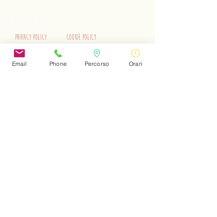
+39 3515262195
info@trenino.it
Privacy Policy
Cookie Policy
EN Privacy Policy
EN Cookie Policy
Email
Phone
Percorso
Orari
Do Not Sell My Personal Information