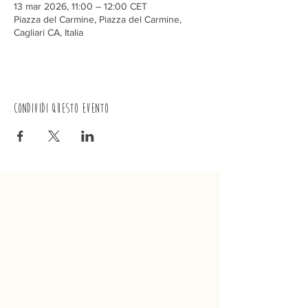
13 mar 2026, 11:00 – 12:00 CET
Piazza del Carmine, Piazza del Carmine,
Cagliari CA, Italia
Condividi questo evento
Trenino
Cagliaritano
Concordia S.a.s.
Via Crispi 19, 09124 Cagliari (Italia)
P.IVA
02400480923