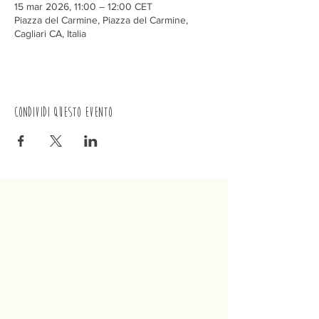
15 mar 2026, 11:00 – 12:00 CET
Piazza del Carmine, Piazza del Carmine,
Cagliari CA, Italia
Condividi questo evento
Trenino
Cagliaritano
Concordia S.a.s.
Via Crispi 19, 09124 Cagliari (Italia)
P.IVA
02400480923