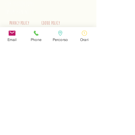
+39 3515262195
info@trenino.it
Privacy Policy
Cookie Policy
EN Privacy Policy
EN Cookie Policy
Email
Phone
Percorso
Orari
Do Not Sell My Personal Information