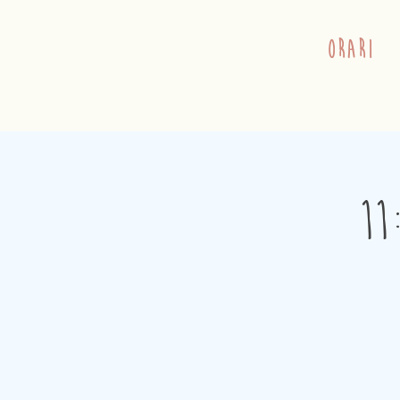
orari
11