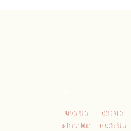
Trenino
Cagliaritano
Concordia S.a.s.
Via Crispi 19, 09124 Cagliari (Ita
P.IVA 02400480923
+39 3515262195
info@trenino.it
Privacy Policy
Cookie Policy
EN Privacy Policy
EN Cookie Policy