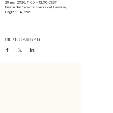
29 mar 2026, 11:00 – 12:00 CEST
Piazza del Carmine, Piazza del Carmine,
Cagliari CA, Italia
Condividi questo evento
Trenino
Cagliaritano
Concordia S.a.s.
Via Crispi 19, 09124 Cagliari (Italia)
P.IVA
02400480923