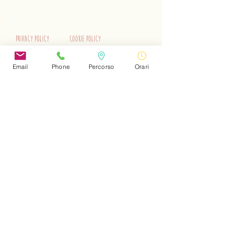
+39 3515262195
info@trenino.it
Privacy Policy
Cookie Policy
EN Privacy Policy
EN Cookie Policy
Email
Phone
Percorso
Orari
Do Not Sell My Personal Information