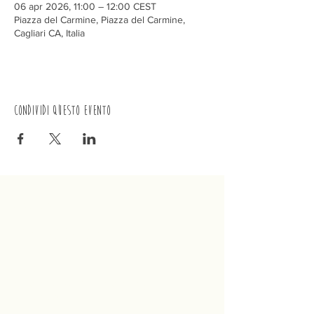
06 apr 2026, 11:00 – 12:00 CEST
Piazza del Carmine, Piazza del Carmine,
Cagliari CA, Italia
Condividi questo evento
Trenino
Cagliaritano
Concordia S.a.s.
Via Crispi 19, 09124 Cagliari (Italia)
P.IVA
02400480923