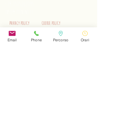
+39 3515262195
info@trenino.it
Privacy Policy
Cookie Policy
EN Privacy Policy
EN Cookie Policy
Email
Phone
Percorso
Orari
Do Not Sell My Personal Information