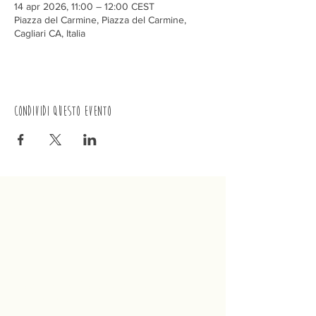
14 apr 2026, 11:00 – 12:00 CEST
Piazza del Carmine, Piazza del Carmine,
Cagliari CA, Italia
Condividi questo evento
Trenino
Cagliaritano
Concordia S.a.s.
Via Crispi 19, 09124 Cagliari (Italia)
P.IVA
02400480923