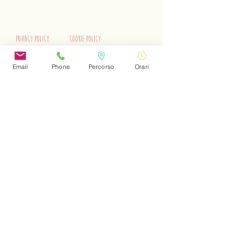
+39 3515262195
info@trenino.it
Privacy Policy
Cookie Policy
EN Privacy Policy
EN Cookie Policy
Email
Phone
Percorso
Orari
Do Not Sell My Personal Information