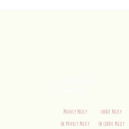
Trenino
Cagliaritano
Concordia S.a.s.
Via Crispi 19, 09124 Cagliari (Ita
P.IVA 02400480923
+39 3515262195
info@trenino.it
Privacy Policy
Cookie Policy
EN Privacy Policy
EN Cookie Policy