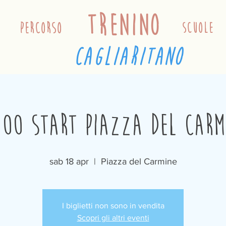
trenino
percorso
scuole
cagliaritano
:00 Start Piazza del Carm
sab 18 apr
  |  
Piazza del Carmine
I biglietti non sono in vendita
Scopri gli altri eventi