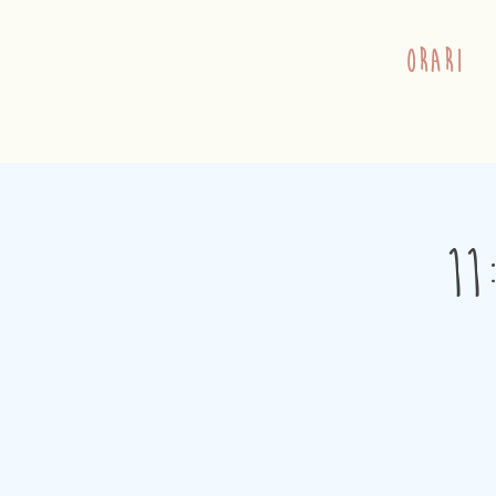
orari
11