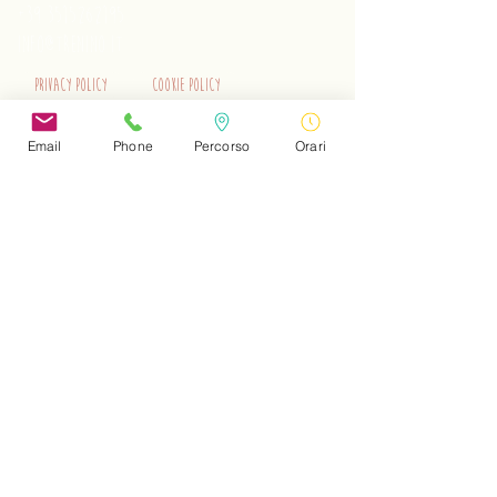
+39 3515262195
info@trenino.it
Privacy Policy
Cookie Policy
EN Privacy Policy
EN Cookie Policy
Email
Phone
Percorso
Orari
Do Not Sell My Personal Information