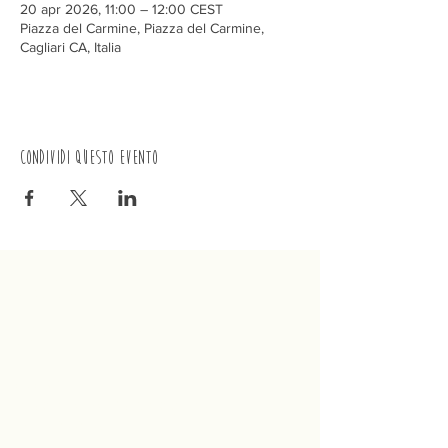
20 apr 2026, 11:00 – 12:00 CEST
Piazza del Carmine, Piazza del Carmine,
Cagliari CA, Italia
Condividi questo evento
Trenino
Cagliaritano
Concordia S.a.s.
Via Crispi 19, 09124 Cagliari (Italia)
P.IVA
02400480923