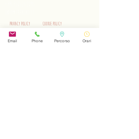
+39 3515262195
info@trenino.it
Privacy Policy
Cookie Policy
EN Privacy Policy
EN Cookie Policy
Email
Phone
Percorso
Orari
Do Not Sell My Personal Information