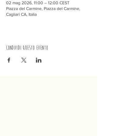
02 mag 2026, 11:00 – 12:00 CEST
Piazza del Carmine, Piazza del Carmine,
Cagliari CA, Italia
Condividi questo evento
Trenino
Cagliaritano
Concordia S.a.s.
Via Crispi 19, 09124 Cagliari (Italia)
P.IVA
02400480923