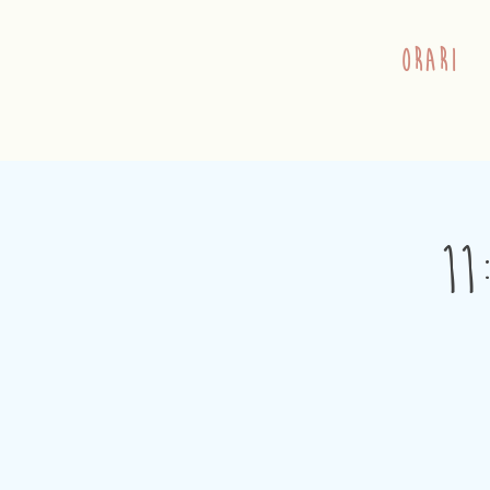
orari
11