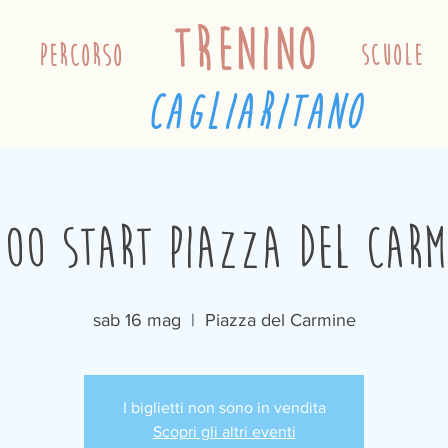
trenino
percorso
scuole
cagliaritano
:00 Start Piazza del Carm
sab 16 mag
  |  
Piazza del Carmine
I biglietti non sono in vendita
Scopri gli altri eventi