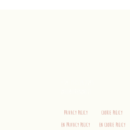
Trenino
Cagliaritano
Concordia S.a.s.
Via Crispi 19, 09124 Cagliari (Ita
P.IVA 02400480923
+39 3515262195
info@trenino.it
Privacy Policy
Cookie Policy
EN Privacy Policy
EN Cookie Policy