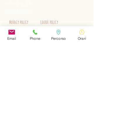
+39 3515262195
info@trenino.it
Privacy Policy
Cookie Policy
EN Privacy Policy
EN Cookie Policy
Email
Phone
Percorso
Orari
Do Not Sell My Personal Information