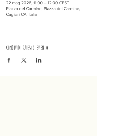
22 mag 2026, 11:00 – 12:00 CEST
Piazza del Carmine, Piazza del Carmine,
Cagliari CA, Italia
Condividi questo evento
Trenino
Cagliaritano
Concordia S.a.s.
Via Crispi 19, 09124 Cagliari (Italia)
P.IVA
02400480923