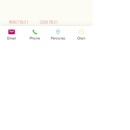
+39 3515262195
info@trenino.it
Privacy Policy
Cookie Policy
EN Privacy Policy
EN Cookie Policy
Email
Phone
Percorso
Orari
Do Not Sell My Personal Information