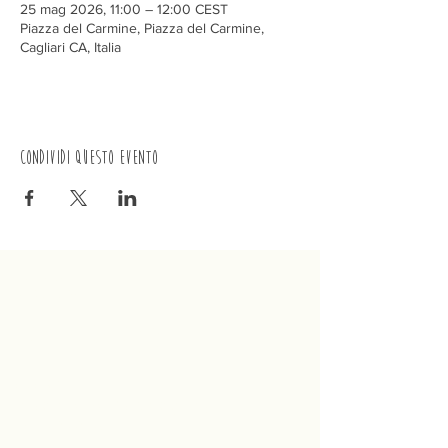
25 mag 2026, 11:00 – 12:00 CEST
Piazza del Carmine, Piazza del Carmine,
Cagliari CA, Italia
Condividi questo evento
Trenino
Cagliaritano
Concordia S.a.s.
Via Crispi 19, 09124 Cagliari (Italia)
P.IVA
02400480923