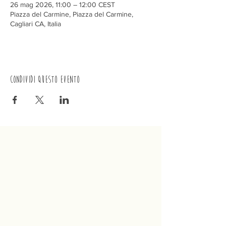
26 mag 2026, 11:00 – 12:00 CEST
Piazza del Carmine, Piazza del Carmine,
Cagliari CA, Italia
Condividi questo evento
Trenino
Cagliaritano
Concordia S.a.s.
Via Crispi 19, 09124 Cagliari (Italia)
P.IVA
02400480923