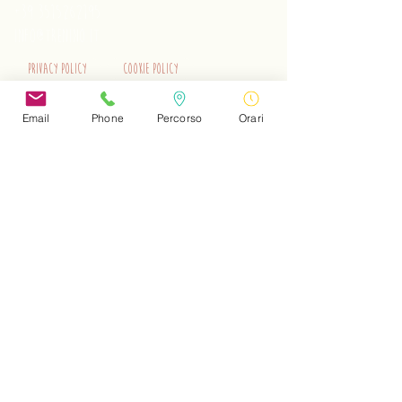
+39 3515262195
info@trenino.it
Privacy Policy
Cookie Policy
EN Privacy Policy
EN Cookie Policy
Email
Phone
Percorso
Orari
Do Not Sell My Personal Information