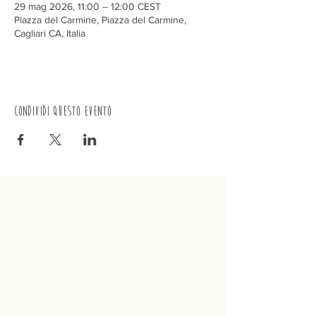
29 mag 2026, 11:00 – 12:00 CEST
Piazza del Carmine, Piazza del Carmine,
Cagliari CA, Italia
Condividi questo evento
Trenino
Cagliaritano
Concordia S.a.s.
Via Crispi 19, 09124 Cagliari (Italia)
P.IVA
02400480923