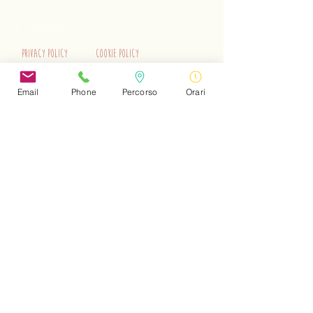
+39 3515262195
info@trenino.it
Privacy Policy
Cookie Policy
EN Privacy Policy
EN Cookie Policy
Email
Phone
Percorso
Orari
Do Not Sell My Personal Information