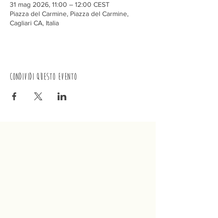
31 mag 2026, 11:00 – 12:00 CEST
Piazza del Carmine, Piazza del Carmine,
Cagliari CA, Italia
Condividi questo evento
Trenino
Cagliaritano
Concordia S.a.s.
Via Crispi 19, 09124 Cagliari (Italia)
P.IVA
02400480923