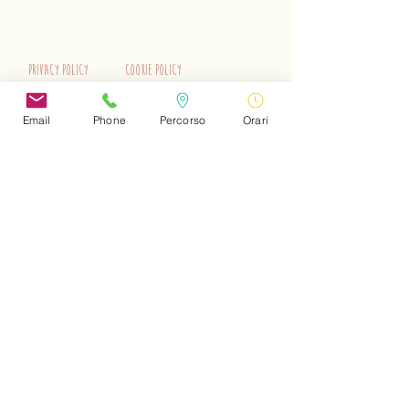
+39 3515262195
info@trenino.it
Privacy Policy
Cookie Policy
EN Privacy Policy
EN Cookie Policy
Email
Phone
Percorso
Orari
Do Not Sell My Personal Information