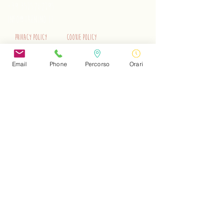
+39 3515262195
info@trenino.it
Privacy Policy
Cookie Policy
EN Privacy Policy
EN Cookie Policy
Email
Phone
Percorso
Orari
Do Not Sell My Personal Information