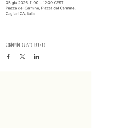
05 giu 2026, 11:00 – 12:00 CEST
Piazza del Carmine, Piazza del Carmine,
Cagliari CA, Italia
Condividi questo evento
Trenino
Cagliaritano
Concordia S.a.s.
Via Crispi 19, 09124 Cagliari (Italia)
P.IVA
02400480923