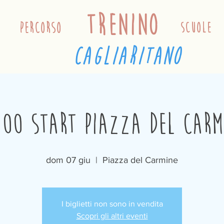
trenino
percorso
scuole
cagliaritano
:00 Start Piazza del Carm
dom 07 giu
  |  
Piazza del Carmine
I biglietti non sono in vendita
Scopri gli altri eventi