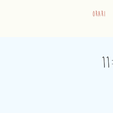
orari
11