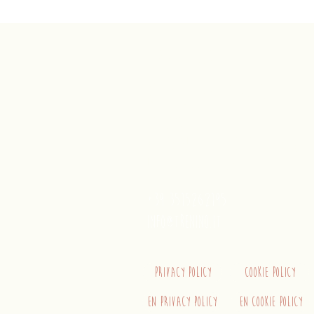
Trenino
Cagliaritano
Concordia S.a.s.
Via Crispi 19, 09124 Cagliari (Ita
P.IVA 02400480923
+39 3515262195
info@trenino.it
Privacy Policy
Cookie Policy
EN Privacy Policy
EN Cookie Policy