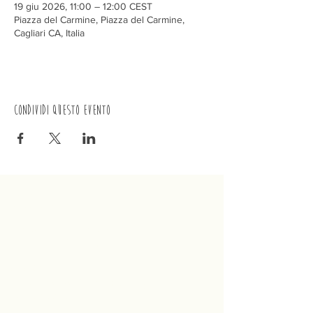
19 giu 2026, 11:00 – 12:00 CEST
Piazza del Carmine, Piazza del Carmine,
Cagliari CA, Italia
Condividi questo evento
Trenino
Cagliaritano
Concordia S.a.s.
Via Crispi 19, 09124 Cagliari (Italia)
P.IVA
02400480923