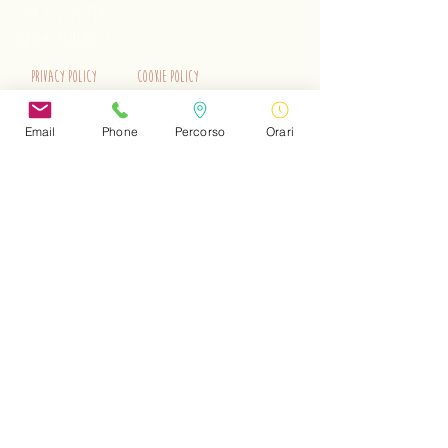
+39 3515262195
info@trenino.it
Privacy Policy
Cookie Policy
EN Privacy Policy
EN Cookie Policy
Email
Phone
Percorso
Orari
Do Not Sell My Personal Information