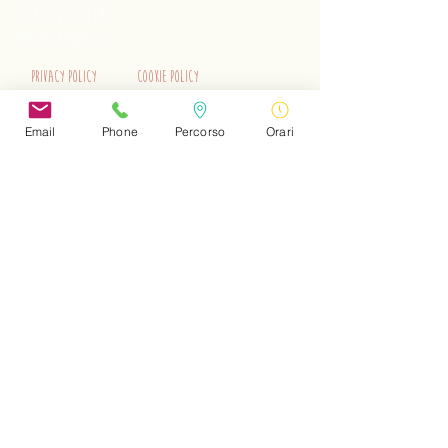
+39 3515262195
info@trenino.it
Privacy Policy
Cookie Policy
EN Privacy Policy
EN Cookie Policy
Email
Phone
Percorso
Orari
Do Not Sell My Personal Information