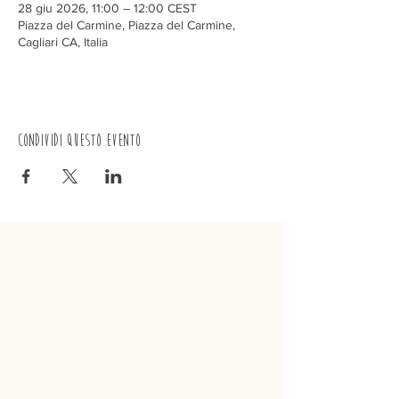
28 giu 2026, 11:00 – 12:00 CEST
Piazza del Carmine, Piazza del Carmine,
Cagliari CA, Italia
Condividi questo evento
Trenino
Cagliaritano
Concordia S.a.s.
Via Crispi 19, 09124 Cagliari (Italia)
P.IVA
02400480923