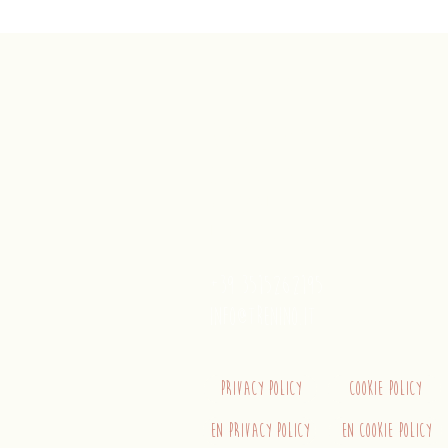
Trenino
Cagliaritano
Concordia S.a.s.
Via Crispi 19, 09124 Cagliari (Ita
P.IVA 02400480923
+39 3515262195
info@trenino.it
Privacy Policy
Cookie Policy
EN Privacy Policy
EN Cookie Policy