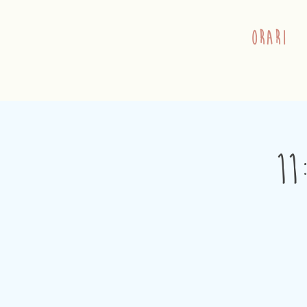
orari
11